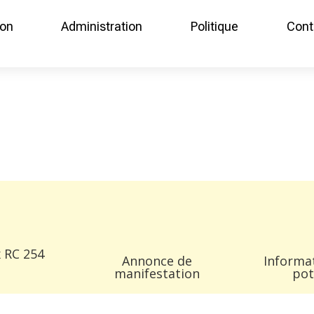
ion
Administration
Politique
Cont
 RC 254
Annonce de
Informa
manifestation
pot