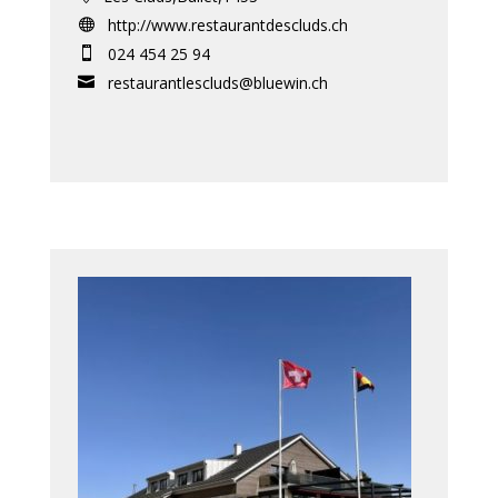
http://www.restaurantdescluds.ch

024 454 25 94

restaurantlescluds@bluewin.ch
