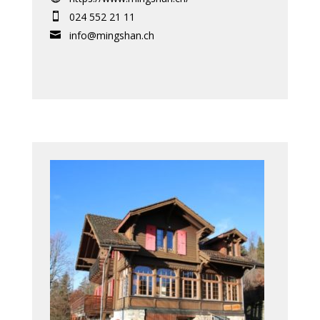
024 552 21 11

info@mingshan.ch
