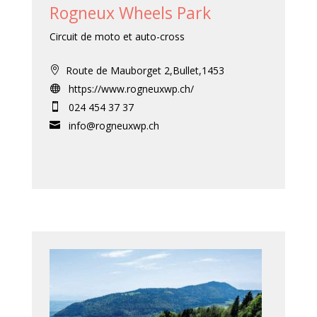
Rogneux Wheels Park
Circuit de moto et auto-cross
Route de Mauborget 2,Bullet,1453

https://www.rogneuxwp.ch/

024 454 37 37

info@rogneuxwp.ch
