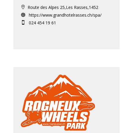
Route des Alpes 25,Les Rasses,1452

https://www.grandhotelrasses.ch/spa/

024 454 19 61
